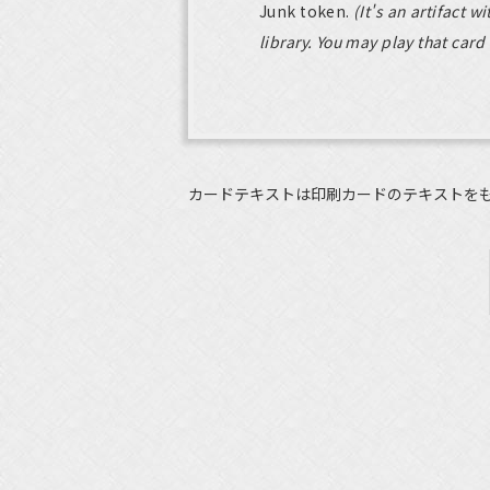
Junk token.
(It's an artifact wi
library. You may play that card 
カードテキストは印刷カードのテキストを