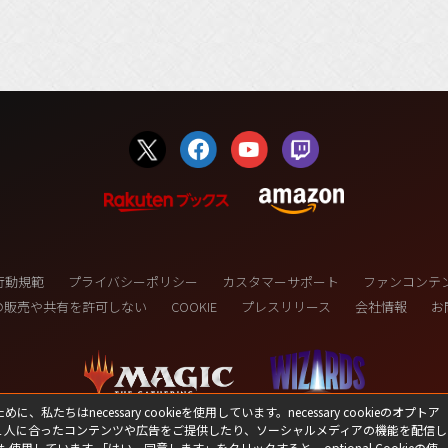
行動規範
プライバシーポリシー
カスタマーサポート
ファンコンテ
の販売や共有を許可しない
COOKIE
プレスリリース
会社情報
お
necessary cookieを使用しています。necessary cookieのオプトア
１人に合ったコンテンツや広告をご提供したり、ソーシャルメディアの機能を配信し
(C) 1993-2026 Wizards of the Coast LLC,
も使用しています 「はい、同意します」をクリックすると、optional Cookieの使