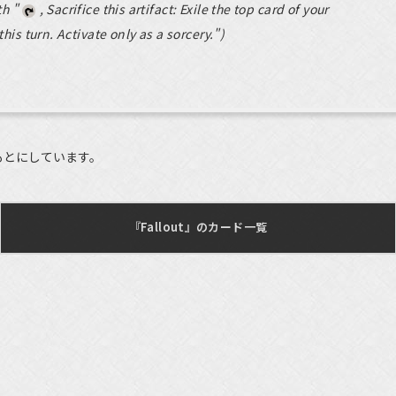
th "
, Sacrifice this artifact: Exile the top card of your
this turn. Activate only as a sorcery.")
もとにしています。
『Fallout』のカード一覧