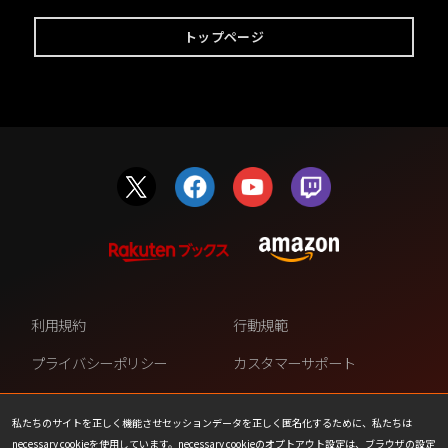
トップページ
利用規約
行動規範
プライバシーポリシー
カスタマーサポート
ファンコンテンツ・ポリシー
個人情報の販売や共有を許可し
ない
私たちのサイトを正しく機能させセッションデータを正しく匿名化するために、私たちは
necessary cookieを使用しています。necessary cookieのオプトアウト設定は、ブラウザの設定