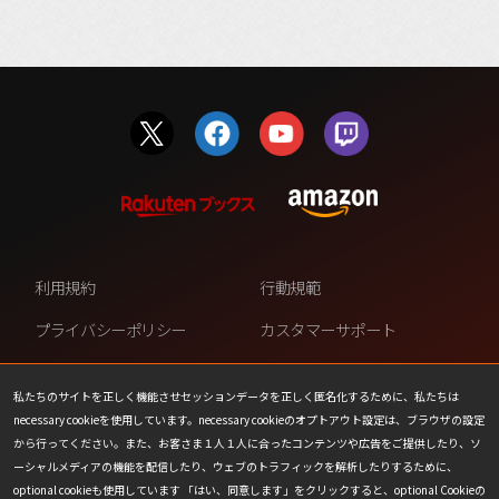
利用規約
行動規範
プライバシーポリシー
カスタマーサポート
ファンコンテンツ・ポリシー
個人情報の販売や共有を許可し
ない
私たちのサイトを正しく機能させセッションデータを正しく匿名化するために、私たちは
necessary cookieを使用しています。necessary cookieのオプトアウト設定は、ブラウザの設定
COOKIE
プレスリリース
から行ってください。また、お客さま１人１人に合ったコンテンツや広告をご提供したり、ソ
ーシャルメディアの機能を配信したり、ウェブのトラフィックを解析したりするために、
会社情報
お問い合わせ
optional cookieも使用しています 「はい、同意します」をクリックすると、optional Cookieの