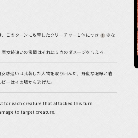
は、このターンに攻撃したクリーチャー１体につき
少な
。魔女跡追いの激情はそれに５点のダメージを与える。
魔女跡追いは武装した人物を取り囲んだ。野蛮な咆哮と嚙
ルビーはその場から逃げた。
st for each creature that attacked this turn.
amage to target creature.