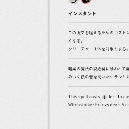
インスタント
この呪文を唱えるためのコスト
くなる。
クリーチャー１体を対象とする
暗黒の魔法の腐敗臭に誘われて
みつく顎の音を聞いたケランと
This spell costs
less to ca
Witchstalker Frenzy deals 5 d