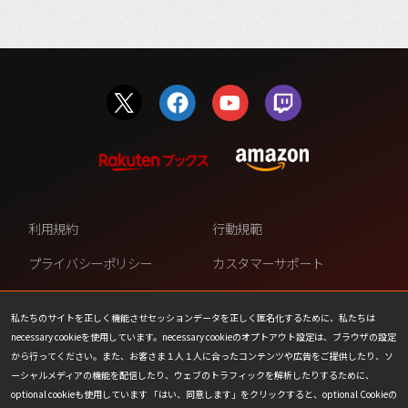
利用規約
行動規範
プライバシーポリシー
カスタマーサポート
ファンコンテンツ・ポリシー
個人情報の販売や共有を許可し
ない
私たちのサイトを正しく機能させセッションデータを正しく匿名化するために、私たちは
necessary cookieを使用しています。necessary cookieのオプトアウト設定は、ブラウザの設定
COOKIE
プレスリリース
から行ってください。また、お客さま１人１人に合ったコンテンツや広告をご提供したり、ソ
ーシャルメディアの機能を配信したり、ウェブのトラフィックを解析したりするために、
会社情報
お問い合わせ
optional cookieも使用しています 「はい、同意します」をクリックすると、optional Cookieの