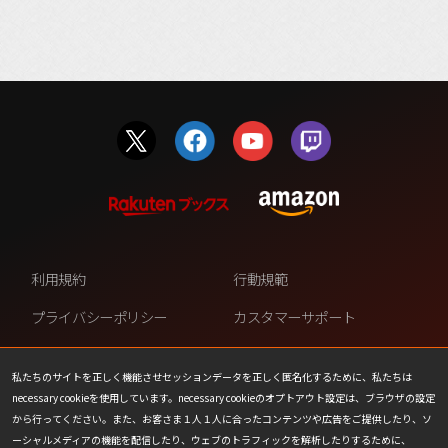
利用規約
行動規範
プライバシーポリシー
カスタマーサポート
ファンコンテンツ・ポリシー
個人情報の販売や共有を許可し
ない
私たちのサイトを正しく機能させセッションデータを正しく匿名化するために、私たちは
necessary cookieを使用しています。necessary cookieのオプトアウト設定は、ブラウザの設定
COOKIE
プレスリリース
から行ってください。また、お客さま１人１人に合ったコンテンツや広告をご提供したり、ソ
ーシャルメディアの機能を配信したり、ウェブのトラフィックを解析したりするために、