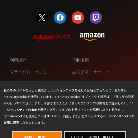
利用規約
行動規範
プライバシーポリシー
カスタマーサポート
ファンコンテンツ・ポリシー
個人情報の販売や共有を許可し
ない
私たちのサイトを正しく機能させセッションデータを正しく匿名化するために、私たちは
necessary cookieを使用しています。necessary cookieのオプトアウト設定は、ブラウザの設定
COOKIE
プレスリリース
から行ってください。また、お客さま１人１人に合ったコンテンツや広告をご提供したり、ソ
ーシャルメディアの機能を配信したり、ウェブのトラフィックを解析したりするために、
会社情報
お問い合わせ
optional cookieも使用しています 「はい、同意します」をクリックすると、optional Cookieの
使用に同意したものとします。
同意します。
いいえ、同意しません。