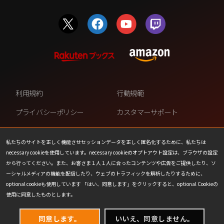
利用規約
行動規範
プライバシーポリシー
カスタマーサポート
ファンコンテンツ・ポリシー
個人情報の販売や共有を許可し
ない
私たちのサイトを正しく機能させセッションデータを正しく匿名化するために、私たちは
necessary cookieを使用しています。necessary cookieのオプトアウト設定は、ブラウザの設定
COOKIE
プレスリリース
から行ってください。また、お客さま１人１人に合ったコンテンツや広告をご提供したり、ソ
ーシャルメディアの機能を配信したり、ウェブのトラフィックを解析したりするために、
会社情報
お問い合わせ
optional cookieも使用しています 「はい、同意します」をクリックすると、optional Cookieの
使用に同意したものとします。
同意します。
いいえ、同意しません。