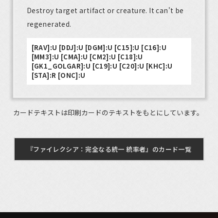
Destroy target artifact or creature. It can't be
regenerated.
[RAV]:U [DDJ]:U [DGM]:U [C15]:U [C16]:U
[MM3]:U [CMA]:U [CM2]:U [C18]:U
[GK1_GOLGAR]:U [C19]:U [C20]:U [KHC]:U
[STA]:R [ONC]:U
カードテキストは印刷カードのテキストをもとにしています。
『ファイレクシア：完全なる統一 統率者』のカード一覧