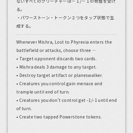
ないすべてのクリーチャーは－１/－１の修整を受け
る。
・パワーストーン・トークン２つをタップ状態で生
成する。
Whenever Mishra, Lost to Phyrexia enters the
battlefield or attacks, choose three —
• Target opponent discards two cards.
• Mishra deals 3 damage to any target.
• Destroy target artifact or planeswalker.
• Creatures you control gain menace and
trample until end of turn.
• Creatures you don't control get -1/-1 until end
of turn.
• Create two tapped Powerstone tokens.