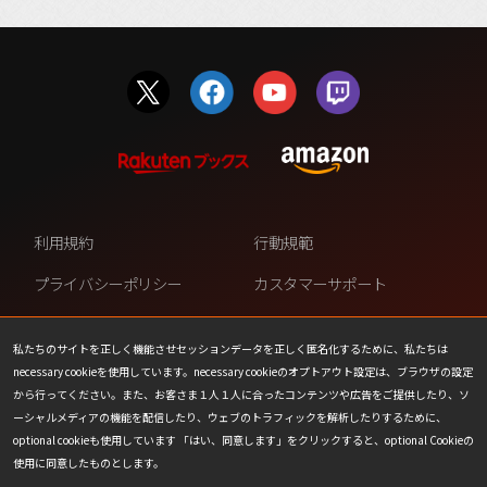
利用規約
行動規範
プライバシーポリシー
カスタマーサポート
ファンコンテンツ・ポリシー
個人情報の販売や共有を許可し
ない
私たちのサイトを正しく機能させセッションデータを正しく匿名化するために、私たちは
necessary cookieを使用しています。necessary cookieのオプトアウト設定は、ブラウザの設定
COOKIE
プレスリリース
から行ってください。また、お客さま１人１人に合ったコンテンツや広告をご提供したり、ソ
ーシャルメディアの機能を配信したり、ウェブのトラフィックを解析したりするために、
会社情報
お問い合わせ
optional cookieも使用しています 「はい、同意します」をクリックすると、optional Cookieの
使用に同意したものとします。