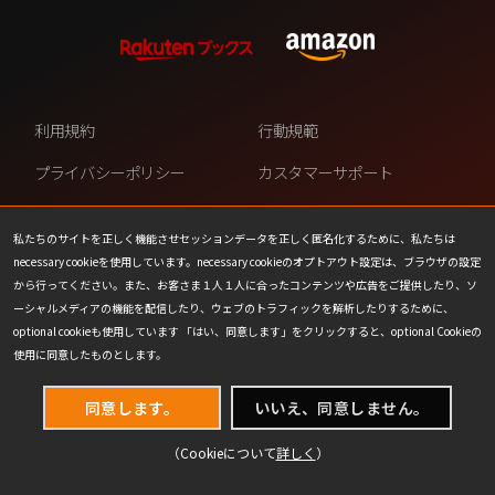
利用規約
行動規範
プライバシーポリシー
カスタマーサポート
ファンコンテンツ・ポリシー
個人情報の販売や共有を許可し
ない
私たちのサイトを正しく機能させセッションデータを正しく匿名化するために、私たちは
necessary cookieを使用しています。necessary cookieのオプトアウト設定は、ブラウザの設定
COOKIE
プレスリリース
から行ってください。また、お客さま１人１人に合ったコンテンツや広告をご提供したり、ソ
ーシャルメディアの機能を配信したり、ウェブのトラフィックを解析したりするために、
会社情報
お問い合わせ
optional cookieも使用しています 「はい、同意します」をクリックすると、optional Cookieの
使用に同意したものとします。
同意します。
いいえ、同意しません。
（Cookieについて
詳しく
）
(C) 1993-2026 Wizards of the Coast LLC,