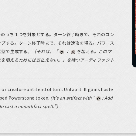
ーのうち１つを対象とする。ターン終了時まで、それのコン
ップする。ターン終了時まで、それは速攻を得る。パワース
状態で生成する。
（それは、「
：
を加える。このマ
文を唱えるためには支払えない。」を持つアーティファクト
 or creature until end of turn. Untap it. It gains haste
apped Powerstone token.
(It's an artifact with "
: Add
o cast a nonartifact spell.")