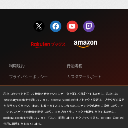
利用規約
行動規範
プライバシーポリシー
カスタマーサポート
ファンコンテンツ・ポリシー
個人情報の販売や共有を許可し
ない
私たちのサイトを正しく機能させセッションデータを正しく匿名化するために、私たちは
necessary cookieを使用しています。necessary cookieのオプトアウト設定は、ブラウザの設定
COOKIE
プレスリリース
から行ってください。また、お客さま１人１人に合ったコンテンツや広告をご提供したり、ソ
ーシャルメディアの機能を配信したり、ウェブのトラフィックを解析したりするために、
会社情報
お問い合わせ
optional cookieも使用しています 「はい、同意します」をクリックすると、optional Cookieの
使用に同意したものとします。