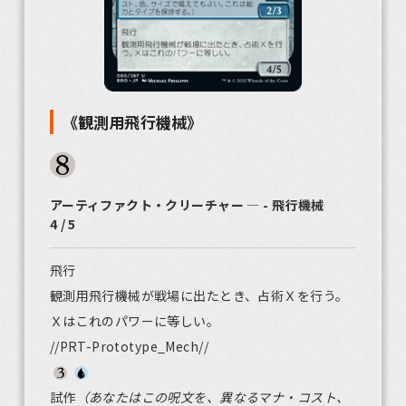
《観測用飛行機械》
アーティファクト・クリーチャー ― - 飛行機械
4 / 5
飛行
観測用飛行機械が戦場に出たとき、占術Ｘを行う。
Ｘはこれのパワーに等しい。
//PRT-Prototype_Mech//
試作
（あなたはこの呪文を、異なるマナ・コスト、