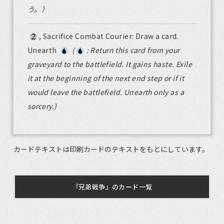
う。）
, Sacrifice Combat Courier: Draw a card.
Unearth
(
: Return this card from your
graveyard to the battlefield. It gains haste. Exile
it at the beginning of the next end step or if it
would leave the battlefield. Unearth only as a
sorcery.)
カードテキストは印刷カードのテキストをもとにしています。
『兄弟戦争』のカード一覧