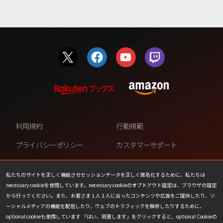
利用規約
行動規範
プライバシーポリシー
カスタマーサポート
ファンコンテンツ・ポリシー
個人情報の販売や共有を許可し
ない
私たちのサイトを正しく機能させセッションデータを正しく匿名化するために、私たちは
necessary cookieを使用しています。necessary cookieのオプトアウト設定は、ブラウザの設定
COOKIE
プレスリリース
から行ってください。また、お客さま１人１人に合ったコンテンツや広告をご提供したり、ソ
ーシャルメディアの機能を配信したり、ウェブのトラフィックを解析したりするために、
会社情報
お問い合わせ
optional cookieも使用しています 「はい、同意します」をクリックすると、optional Cookieの