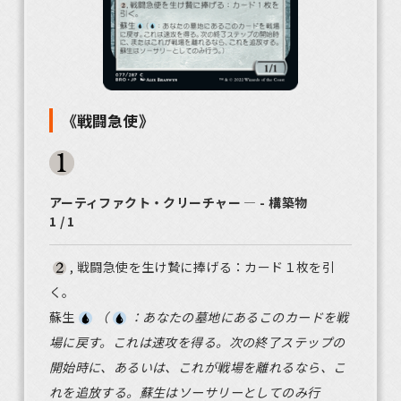
《戦闘急使》
アーティファクト・クリーチャー ― - 構築物
1 / 1
, 戦闘急使を生け贄に捧げる：カード１枚を引
く。
蘇生
（
：あなたの墓地にあるこのカードを戦
場に戻す。これは速攻を得る。次の終了ステップの
開始時に、あるいは、これが戦場を離れるなら、こ
れを追放する。蘇生はソーサリーとしてのみ行