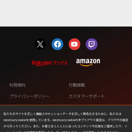
利用規約
行動規範
プライバシーポリシー
カスタマーサポート
ファンコンテンツ・ポリシー
個人情報の販売や共有を許可し
ない
私たちのサイトを正しく機能させセッションデータを正しく匿名化するために、私たちは
necessary cookieを使用しています。necessary cookieのオプトアウト設定は、ブラウザの設定
COOKIE
プレスリリース
から行ってください。また、お客さま１人１人に合ったコンテンツや広告をご提供したり、ソ