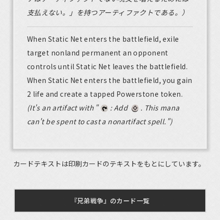
支払えない。」を持つアーティファクトである。）
When Static Net enters the battlefield, exile
target nonland permanent an opponent
controls until Static Net leaves the battlefield.
When Static Net enters the battlefield, you gain
2 life and create a tapped Powerstone token.
(It's an artifact with "
: Add
. This mana
can't be spent to cast a nonartifact spell.")
カードテキストは印刷カードのテキストをもとにしています。
『兄弟戦争』のカード一覧