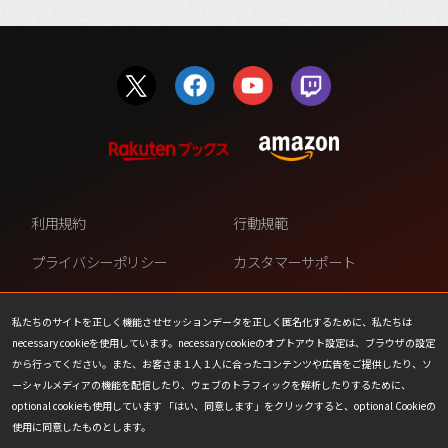
利用規約
行動規範
プライバシーポリシー
カスタマーサポート
ファンコンテンツ・ポリシー
個人情報の販売や共有を許可し
ない
私たちのサイトを正しく機能させセッションデータを正しく匿名化するために、私たちは
necessary cookieを使用しています。necessary cookieのオプトアウト設定は、ブラウザの設定
COOKIE
プレスリリース
から行ってください。また、お客さま１人１人に合ったコンテンツや広告をご提供したり、ソ
ーシャルメディアの機能を配信したり、ウェブのトラフィックを解析したりするために、
会社情報
お問い合わせ
optional cookieも使用しています 「はい、同意します」をクリックすると、optional Cookieの
使用に同意したものとします。