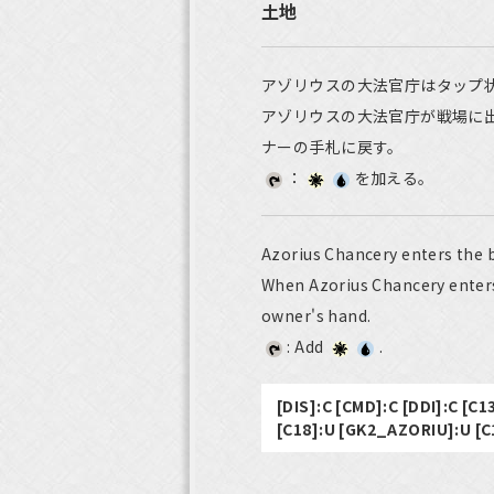
土地
アゾリウスの大法官庁はタップ
アゾリウスの大法官庁が戦場に
ナーの手札に戻す。
：
を加える。
Azorius Chancery enters the b
When Azorius Chancery enters t
owner's hand.
: Add
.
[DIS]:C [CMD]:C [DDI]:C [C1
[C18]:U [GK2_AZORIU]:U [C1