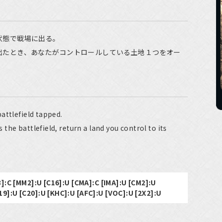
状態で戦場に出る。
出たとき、あなたがコントロールしている土地１つをオー
attlefield tapped.
he battlefield, return a land you control to its
3]:C [MM2]:U [C16]:U [CMA]:C [IMA]:U [CM2]:U
9]:U [C20]:U [KHC]:U [AFC]:U [VOC]:U [2X2]:U