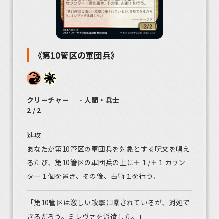
《第10管区の軍団兵》
クリーチャー ― - 人間・兵士
2 / 2
速攻
あなたが第10管区の軍団兵を対象とする呪文を唱え
るたび、第10管区の軍団兵の上に＋１/＋１カウン
ター１個を置き、その後、占術１を行う。
「第10管区は激しい攻撃に曝されているが、対処で
きるだろう。ミレヴァを派遣した。」