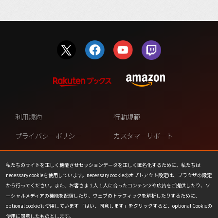
利用規約
行動規範
プライバシーポリシー
カスタマーサポート
ファンコンテンツ・ポリシー
個人情報の販売や共有を許可し
ない
私たちのサイトを正しく機能させセッションデータを正しく匿名化するために、私たちは
necessary cookieを使用しています。necessary cookieのオプトアウト設定は、ブラウザの設定
COOKIE
プレスリリース
から行ってください。また、お客さま１人１人に合ったコンテンツや広告をご提供したり、ソ
ーシャルメディアの機能を配信したり、ウェブのトラフィックを解析したりするために、
会社情報
お問い合わせ
optional cookieも使用しています 「はい、同意します」をクリックすると、optional Cookieの
使用に同意したものとします。