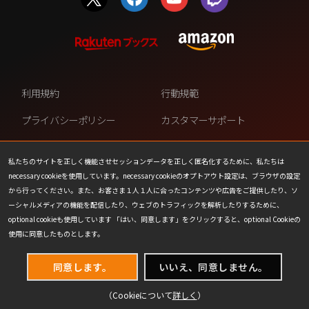
利用規約
行動規範
プライバシーポリシー
カスタマーサポート
ファンコンテンツ・ポリシー
個人情報の販売や共有を許可し
ない
私たちのサイトを正しく機能させセッションデータを正しく匿名化するために、私たちは
necessary cookieを使用しています。necessary cookieのオプトアウト設定は、ブラウザの設定
COOKIE
プレスリリース
から行ってください。また、お客さま１人１人に合ったコンテンツや広告をご提供したり、ソ
ーシャルメディアの機能を配信したり、ウェブのトラフィックを解析したりするために、
会社情報
お問い合わせ
optional cookieも使用しています 「はい、同意します」をクリックすると、optional Cookieの
使用に同意したものとします。
同意します。
いいえ、同意しません。
（Cookieについて
詳しく
）