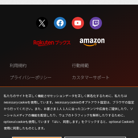
利用規約
行動規範
プライバシーポリシー
カスタマーサポート
ファンコンテンツ・ポリシー
個人情報の販売や共有を許可し
ない
私たちのサイトを正しく機能させセッションデータを正しく匿名化するために、私たちは
necessary cookieを使用しています。necessary cookieのオプトアウト設定は、ブラウザの設定
COOKIE
プレスリリース
から行ってください。また、お客さま１人１人に合ったコンテンツや広告をご提供したり、ソ
ーシャルメディアの機能を配信したり、ウェブのトラフィックを解析したりするために、
会社情報
お問い合わせ
optional cookieも使用しています 「はい、同意します」をクリックすると、optional Cookieの
使用に同意したものとします。