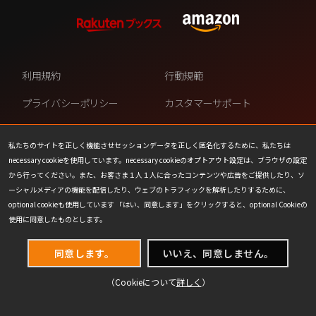
利用規約
行動規範
プライバシーポリシー
カスタマーサポート
ファンコンテンツ・ポリシー
個人情報の販売や共有を許可し
ない
私たちのサイトを正しく機能させセッションデータを正しく匿名化するために、私たちは
necessary cookieを使用しています。necessary cookieのオプトアウト設定は、ブラウザの設定
COOKIE
プレスリリース
から行ってください。また、お客さま１人１人に合ったコンテンツや広告をご提供したり、ソ
ーシャルメディアの機能を配信したり、ウェブのトラフィックを解析したりするために、
会社情報
お問い合わせ
optional cookieも使用しています 「はい、同意します」をクリックすると、optional Cookieの
使用に同意したものとします。
同意します。
いいえ、同意しません。
（Cookieについて
詳しく
）
(C) 1993-2026 Wizards of the Coast LLC,
a subsidiary of Hasbro, Inc. All Rights Reserved.