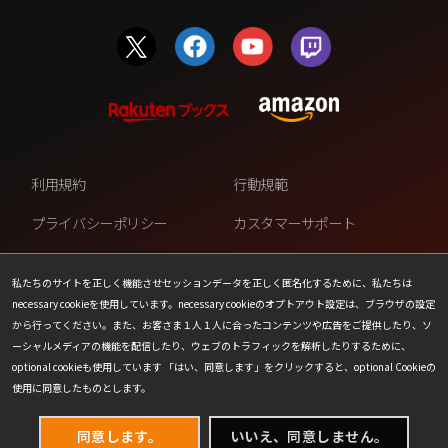
利用規約
行動規範
プライバシーポリシー
カスタマーサポート
ファンコンテンツ・ポリシー
個人情報の販売や共有を許可し
ない
私たちのサイトを正しく機能させセッションデータを正しく匿名化するために、私たちは
necessary cookieを使用しています。necessary cookieのオプトアウト設定は、ブラウザの設定
COOKIE
プレスリリース
から行ってください。また、お客さま１人１人に合ったコンテンツや広告をご提供したり、ソ
ーシャルメディアの機能を配信したり、ウェブのトラフィックを解析したりするために、
会社情報
お問い合わせ
optional cookieも使用しています 「はい、同意します」をクリックすると、optional Cookieの
使用に同意したものとします。
同意します。
いいえ、同意しません。