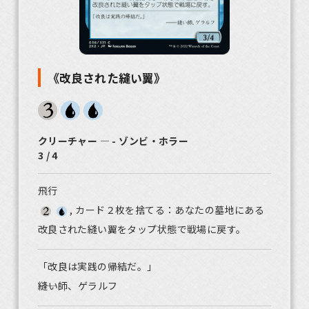
《改良された縫い翼》
クリーチャー ― - ゾンビ・ホラー
3 / 4
飛行
, カード２枚を捨てる：あなたの墓地にある
改良された縫い翼をタップ状態で戦場に戻す。
「改良は実践の帰結だ。」
――縫い師、ゲラルフ