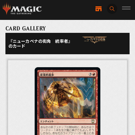
CARD GALLERY
『ニューカペナの街角 統率者』
のカード