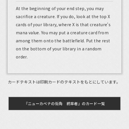
At the beginning of your end step, you may
sacrifice a creature. If you do, look at the top X
cards of your library, where X is that creature's
mana value. You may put a creature card from
among them onto the battlefield. Put the rest
on the bottom of your library in a random
order.
カードテキストは印刷カードのテキストをもとにしています。
『ニューカペナの街角 統率者』のカード一覧