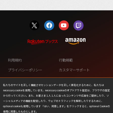
利用規約
行動規範
プライバシーポリシー
カスタマーサポート
ファンコンテンツ・ポリシー
個人情報の販売や共有を許可し
ない
私たちのサイトを正しく機能させセッションデータを正しく匿名化するために、私たちは
necessary cookieを使用しています。necessary cookieのオプトアウト設定は、ブラウザの設定
COOKIE
プレスリリース
から行ってください。また、お客さま１人１人に合ったコンテンツや広告をご提供したり、ソ
ーシャルメディアの機能を配信したり、ウェブのトラフィックを解析したりするために、
会社情報
お問い合わせ
optional cookieも使用しています 「はい、同意します」をクリックすると、optional Cookieの
使用に同意したものとします。