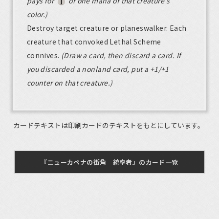
pays for
or one mana of that creature's
color.)
Destroy target creature or planeswalker. Each
creature that convoked Lethal Scheme
connives.
(Draw a card, then discard a card. If
you discarded a nonland card, put a +1/+1
counter on that creature.)
カードテキストは印刷カードのテキストをもとにしています。
『ニューカペナの街角 統率者』のカード一覧