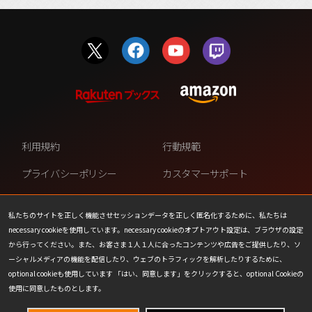
利用規約
行動規範
プライバシーポリシー
カスタマーサポート
ファンコンテンツ・ポリシー
個人情報の販売や共有を許可し
ない
私たちのサイトを正しく機能させセッションデータを正しく匿名化するために、私たちは
necessary cookieを使用しています。necessary cookieのオプトアウト設定は、ブラウザの設定
COOKIE
プレスリリース
から行ってください。また、お客さま１人１人に合ったコンテンツや広告をご提供したり、ソ
ーシャルメディアの機能を配信したり、ウェブのトラフィックを解析したりするために、
会社情報
お問い合わせ
optional cookieも使用しています 「はい、同意します」をクリックすると、optional Cookieの
使用に同意したものとします。