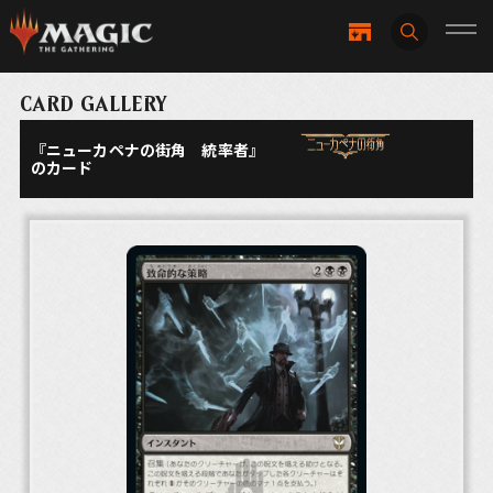
CARD GALLERY
『ニューカペナの街角 統率者』
のカード