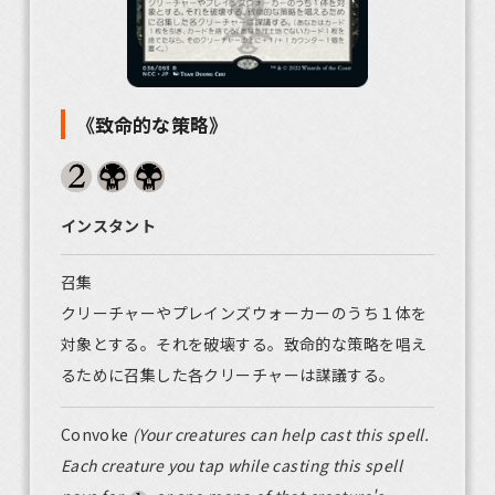
《致命的な策略》
インスタント
召集
クリーチャーやプレインズウォーカーのうち１体を
対象とする。それを破壊する。致命的な策略を唱え
るために召集した各クリーチャーは謀議する。
Convoke
(Your creatures can help cast this spell.
Each creature you tap while casting this spell