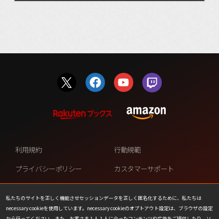
利用規約
行動規範
プライバシーポリシー
カスタマーサポート
ファンコンテンツ・ポリシー
個人情報の販売や共有を許可し
ない
私たちのサイトを正しく機能させセッションデータを正しく匿名化するために、私たちは
necessary cookieを使用しています。necessary cookieのオプトアウト設定は、ブラウザの設定
COOKIE
プレスリリース
から行ってください。また、お客さま１人１人に合ったコンテンツや広告をご提供したり、ソ