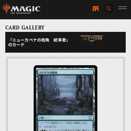
CARD GALLERY
『ニューカペナの街角 統率者』
のカード