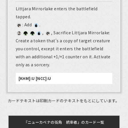
Littjara Mirrorlake enters the battlefield
tapped.
: Add
.
,
, Sacrifice Littjara Mirrorlake:
Create a token that's a copy of target creature
you control, except it enters the battlefield
with an additional +1/+1 counter on it. Activate
only as a sorcery.
[KHM]:U [NCC]:U
カードテキストは印刷カードのテキストをもとにしています。
『ニューカペナの街角 統率者』のカード一覧