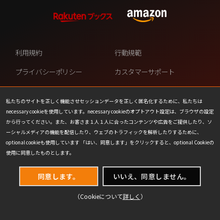
利用規約
行動規範
プライバシーポリシー
カスタマーサポート
ファンコンテンツ・ポリシー
個人情報の販売や共有を許可し
ない
私たちのサイトを正しく機能させセッションデータを正しく匿名化するために、私たちは
necessary cookieを使用しています。necessary cookieのオプトアウト設定は、ブラウザの設定
COOKIE
プレスリリース
から行ってください。また、お客さま１人１人に合ったコンテンツや広告をご提供したり、ソ
ーシャルメディアの機能を配信したり、ウェブのトラフィックを解析したりするために、
会社情報
お問い合わせ
optional cookieも使用しています 「はい、同意します」をクリックすると、optional Cookieの
使用に同意したものとします。
同意します。
いいえ、同意しません。
（Cookieについて
詳しく
）
(C) 1993-2026 Wizards of the Coast LLC,
a subsidiary of Hasbro, Inc. All Rights Reserved.