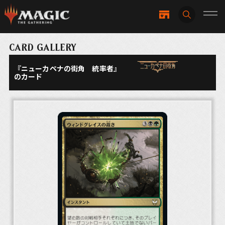
CARD GALLERY
『ニューカペナの街角 統率者』
のカード