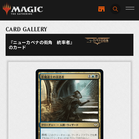
CARD GALLERY
『ニューカペナの街角 統率者』
のカード