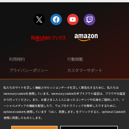
利用規約
行動規範
プライバシーポリシー
カスタマーサポート
ファンコンテンツ・ポリシー
個人情報の販売や共有を許可し
ない
私たちのサイトを正しく機能させセッションデータを正しく匿名化するために、私たちは
necessary cookieを使用しています。necessary cookieのオプトアウト設定は、ブラウザの設定
COOKIE
プレスリリース
から行ってください。また、お客さま１人１人に合ったコンテンツや広告をご提供したり、ソ
ーシャルメディアの機能を配信したり、ウェブのトラフィックを解析したりするために、
会社情報
お問い合わせ
optional cookieも使用しています 「はい、同意します」をクリックすると、optional Cookieの
使用に同意したものとします。