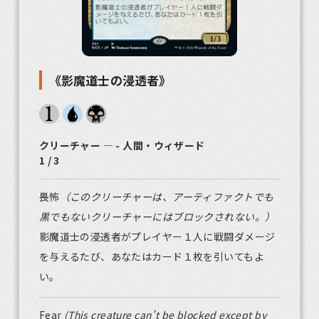
《影魔道士の浸透者》
クリーチャー ― - 人間・ウィザード
1 / 3
畏怖
（このクリーチャーは、アーティファクトでも
黒でもないクリーチャーにはブロックされない。）
影魔道士の浸透者がプレイヤー１人に戦闘ダメージ
を与えるたび、あなたはカード１枚を引いてもよ
い。
Fear
(This creature can't be blocked except by