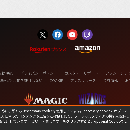
行動規範
プライバシーポリシー
カスタマーサポート
ファンコンテ
の販売や共有を許可しない
COOKIE
プレスリリース
会社情報
お
necessary cookieを使用しています。necessary cookieのオプトア
１人に合ったコンテンツや広告をご提供したり、ソーシャルメディアの機能を配信し
(C) 1993-2026 Wizards of the Coast LLC,
も使用しています 「はい、同意します」をクリックすると、optional Cookieの使
a subsidiary of Hasbro, Inc. All Rights Reserved.