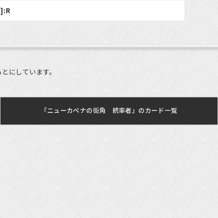
]:R
もとにしています。
『ニューカペナの街角 統率者』のカード一覧