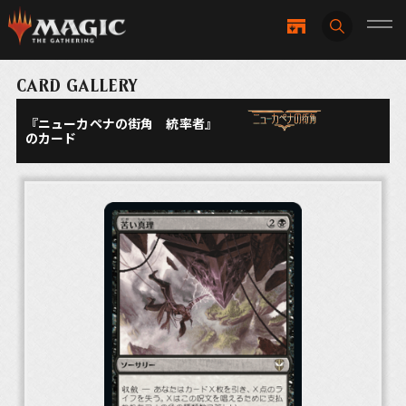
CARD GALLERY
『ニューカペナの街角 統率者』
のカード