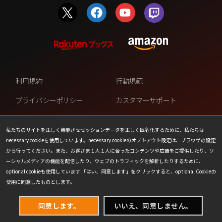
利用規約
行動規範
プライバシーポリシー
カスタマーサポート
ファンコンテンツ・ポリシー
個人情報の販売や共有を許可し
ない
私たちのサイトを正しく機能させセッションデータを正しく匿名化するために、私たちは
necessary cookieを使用しています。necessary cookieのオプトアウト設定は、ブラウザの設定
COOKIE
プレスリリース
から行ってください。また、お客さま１人１人に合ったコンテンツや広告をご提供したり、ソ
ーシャルメディアの機能を配信したり、ウェブのトラフィックを解析したりするために、
会社情報
お問い合わせ
optional cookieも使用しています 「はい、同意します」をクリックすると、optional Cookieの
使用に同意したものとします。
同意します。
いいえ、同意しません。