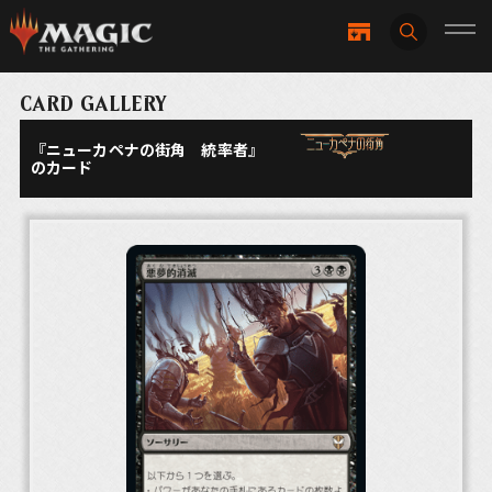
CARD GALLERY
『ニューカペナの街角 統率者』
のカード