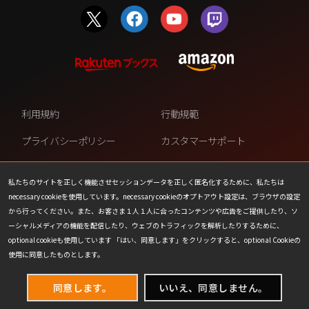
利用規約
行動規範
プライバシーポリシー
カスタマーサポート
ファンコンテンツ・ポリシー
個人情報の販売や共有を許可し
ない
私たちのサイトを正しく機能させセッションデータを正しく匿名化するために、私たちは
necessary cookieを使用しています。necessary cookieのオプトアウト設定は、ブラウザの設定
COOKIE
プレスリリース
から行ってください。また、お客さま１人１人に合ったコンテンツや広告をご提供したり、ソ
ーシャルメディアの機能を配信したり、ウェブのトラフィックを解析したりするために、
会社情報
お問い合わせ
optional cookieも使用しています 「はい、同意します」をクリックすると、optional Cookieの
使用に同意したものとします。
同意します。
いいえ、同意しません。