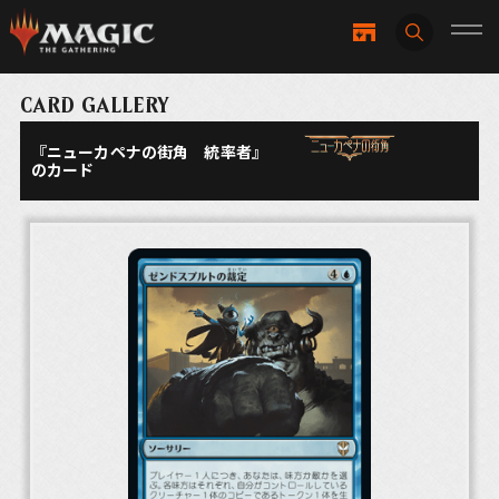
CARD GALLERY
『ニューカペナの街角 統率者』
のカード