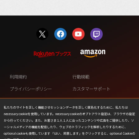
利用規約
行動規範
プライバシーポリシー
カスタマーサポート
ファンコンテンツ・ポリシー
個人情報の販売や共有を許可し
ない
私たちのサイトを正しく機能させセッションデータを正しく匿名化するために、私たちは
necessary cookieを使用しています。necessary cookieのオプトアウト設定は、ブラウザの設定
COOKIE
プレスリリース
から行ってください。また、お客さま１人１人に合ったコンテンツや広告をご提供したり、ソ
ーシャルメディアの機能を配信したり、ウェブのトラフィックを解析したりするために、
会社情報
お問い合わせ
optional cookieも使用しています 「はい、同意します」をクリックすると、optional Cookieの