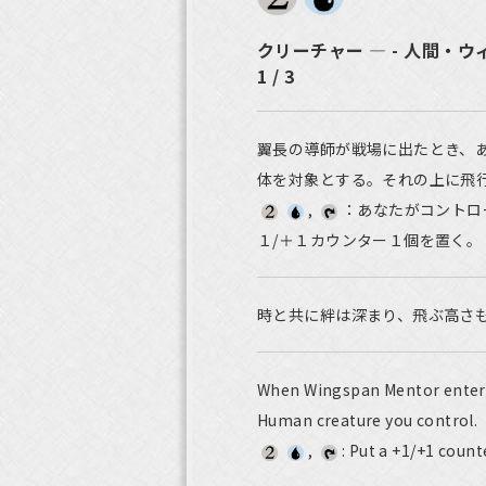
クリーチャー ― - 人間・ウ
1 / 3
翼長の導師が戦場に出たとき、
体を対象とする。それの上に飛
,
：あなたがコントロ
１/＋１カウンター１個を置く。
時と共に絆は深まり、飛ぶ高さ
When Wingspan Mentor enters t
Human creature you control.
,
: Put a +1/+1 count