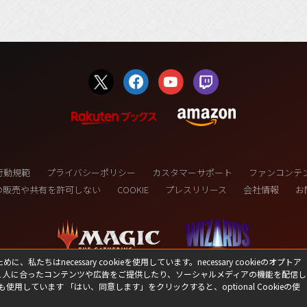
行動規範
プライバシーポリシー
カスタマーサポート
ファンコンテ
の販売や共有を許可しない
COOKIE
プレスリリース
会社情報
お
necessary cookieを使用しています。necessary cookieのオプトア
１人に合ったコンテンツや広告をご提供したり、ソーシャルメディアの機能を配信し
(C) 1993-2026 Wizards of the Coast LLC,
も使用しています 「はい、同意します」をクリックすると、optional Cookieの使
a subsidiary of Hasbro, Inc. All Rights Reserved.