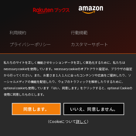
利用規約
行動規範
プライバシーポリシー
カスタマーサポート
ファンコンテンツ・ポリシー
個人情報の販売や共有を許可し
ない
私たちのサイトを正しく機能させセッションデータを正しく匿名化するために、私たちは
necessary cookieを使用しています。necessary cookieのオプトアウト設定は、ブラウザの設定
COOKIE
プレスリリース
から行ってください。また、お客さま１人１人に合ったコンテンツや広告をご提供したり、ソ
ーシャルメディアの機能を配信したり、ウェブのトラフィックを解析したりするために、
会社情報
お問い合わせ
optional cookieも使用しています 「はい、同意します」をクリックすると、optional Cookieの
使用に同意したものとします。
同意します。
いいえ、同意しません。
（Cookieについて
詳しく
）
(C) 1993-2026 Wizards of the Coast LLC,
a subsidiary of Hasbro, Inc. All Rights Reserved.