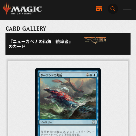
CARD GALLERY
『ニューカペナの街角 統率者』
のカード