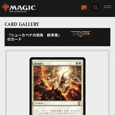
CARD GALLERY
『ニューカペナの街角 統率者』
のカード