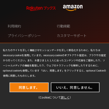
利用規約
行動規範
プライバシーポリシー
カスタマーサポート
ファンコンテンツ・ポリシー
個人情報の販売や共有を許可し
ない
私たちのサイトを正しく機能させセッションデータを正しく匿名化するために、私たちは
necessary cookieを使用しています。necessary cookieのオプトアウト設定は、ブラウザの設定
COOKIE
プレスリリース
から行ってください。また、お客さま１人１人に合ったコンテンツや広告をご提供したり、ソ
ーシャルメディアの機能を配信したり、ウェブのトラフィックを解析したりするために、
会社情報
お問い合わせ
optional cookieも使用しています 「はい、同意します」をクリックすると、optional Cookieの
使用に同意したものとします。
同意します。
いいえ、同意しません。
（Cookieについて
詳しく
）
(C) 1993-2026 Wizards of the Coast LLC,
a subsidiary of Hasbro, Inc. All Rights Reserved.