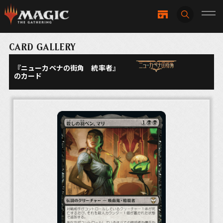
CARD GALLERY
『ニューカペナの街角 統率者』
のカード