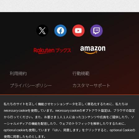
利用規約
行動規範
プライバシーポリシー
カスタマーサポート
ファンコンテンツ・ポリシー
個人情報の販売や共有を許可し
ない
私たちのサイトを正しく機能させセッションデータを正しく匿名化するために、私たちは
necessary cookieを使用しています。necessary cookieのオプトアウト設定は、ブラウザの設定
COOKIE
プレスリリース
から行ってください。また、お客さま１人１人に合ったコンテンツや広告をご提供したり、ソ
ーシャルメディアの機能を配信したり、ウェブのトラフィックを解析したりするために、
会社情報
お問い合わせ
optional cookieも使用しています 「はい、同意します」をクリックすると、optional Cookieの
使用に同意したものとします。