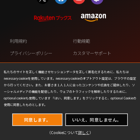
利用規約
行動規範
プライバシーポリシー
カスタマーサポート
ファンコンテンツ・ポリシー
個人情報の販売や共有を許可し
ない
私たちのサイトを正しく機能させセッションデータを正しく匿名化するために、私たちは
necessary cookieを使用しています。necessary cookieのオプトアウト設定は、ブラウザの設定
COOKIE
プレスリリース
から行ってください。また、お客さま１人１人に合ったコンテンツや広告をご提供したり、ソ
ーシャルメディアの機能を配信したり、ウェブのトラフィックを解析したりするために、
会社情報
お問い合わせ
optional cookieも使用しています 「はい、同意します」をクリックすると、optional Cookieの
使用に同意したものとします。
同意します。
いいえ、同意しません。
（Cookieについて
詳しく
）
(C) 1993-2026 Wizards of the Coast LLC,