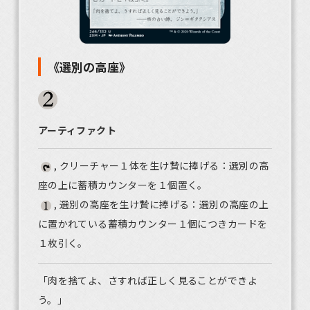
《選別の高座》
アーティファクト
, クリーチャー１体を生け贄に捧げる：選別の高
座の上に蓄積カウンターを１個置く。
, 選別の高座を生け贄に捧げる：選別の高座の上
に置かれている蓄積カウンター１個につきカードを
１枚引く。
「肉を捨てよ、さすれば正しく見ることができよ
う。」