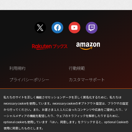
利用規約
行動規範
プライバシーポリシー
カスタマーサポート
ファンコンテンツ・ポリシー
個人情報の販売や共有を許可し
ない
私たちのサイトを正しく機能させセッションデータを正しく匿名化するために、私たちは
necessary cookieを使用しています。necessary cookieのオプトアウト設定は、ブラウザの設定
COOKIE
プレスリリース
から行ってください。また、お客さま１人１人に合ったコンテンツや広告をご提供したり、ソ
ーシャルメディアの機能を配信したり、ウェブのトラフィックを解析したりするために、
会社情報
お問い合わせ
optional cookieも使用しています 「はい、同意します」をクリックすると、optional Cookieの
使用に同意したものとします。