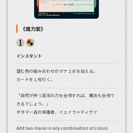
《魔力変》
インスタント
望む色の組み合わせのマナ２点を加える。
カードを１枚引く。
「自然が持つ混沌の力を会得すれば、魔法も会得で
きるでしょう。」
――グラマー森の保護者、イェイラ＝ティヴァ
Add two mana in any combination of colors.