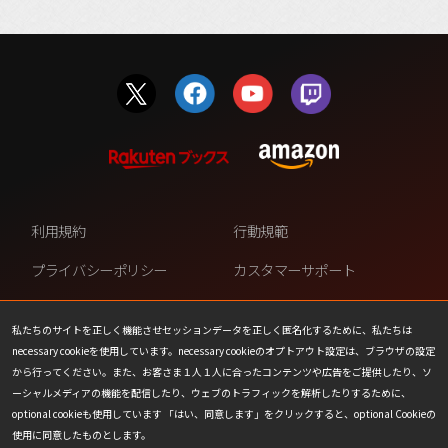
利用規約
行動規範
プライバシーポリシー
カスタマーサポート
ファンコンテンツ・ポリシー
個人情報の販売や共有を許可し
ない
私たちのサイトを正しく機能させセッションデータを正しく匿名化するために、私たちは
necessary cookieを使用しています。necessary cookieのオプトアウト設定は、ブラウザの設定
COOKIE
プレスリリース
から行ってください。また、お客さま１人１人に合ったコンテンツや広告をご提供したり、ソ
ーシャルメディアの機能を配信したり、ウェブのトラフィックを解析したりするために、
会社情報
お問い合わせ
optional cookieも使用しています 「はい、同意します」をクリックすると、optional Cookieの
使用に同意したものとします。