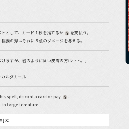
ストとして、カード１枚を捨てるか
を支払う。
。稲妻の斧はそれに５点のダメージを与える。
ばけますが、岩のように固い皮膚の方は……。」
ナカルダカール
his spell, discard a card or pay
.
to target creature.
XM]:C