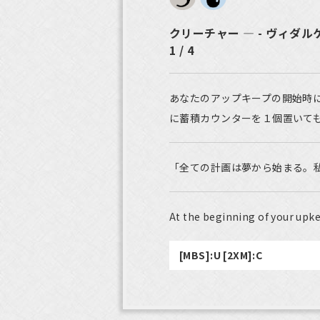
クリーチャー ― - ヴィダ
1 / 4
あなたのアップキープの開始時
に蓄積カウンターを１個置いて
「全ての計画は夢から始まる。
At the beginning of your upke
[MBS]:U [2XM]:C