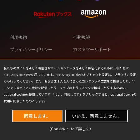
利用規約
行動規範
プライバシーポリシー
カスタマーサポート
ファンコンテンツ・ポリシー
個人情報の販売や共有を許可し
ない
私たちのサイトを正しく機能させセッションデータを正しく匿名化するために、私たちは
necessary cookieを使用しています。necessary cookieのオプトアウト設定は、ブラウザの設定
COOKIE
プレスリリース
から行ってください。また、お客さま１人１人に合ったコンテンツや広告をご提供したり、ソ
ーシャルメディアの機能を配信したり、ウェブのトラフィックを解析したりするために、
会社情報
お問い合わせ
optional cookieも使用しています 「はい、同意します」をクリックすると、optional Cookieの
使用に同意したものとします。
同意します。
いいえ、同意しません。
（Cookieについて
詳しく
）
(C) 1993-2026 Wizards of the Coast LLC,