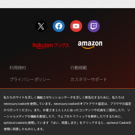
利用規約
行動規範
プライバシーポリシー
カスタマーサポート
ファンコンテンツ・ポリシー
個人情報の販売や共有を許可し
ない
私たちのサイトを正しく機能させセッションデータを正しく匿名化するために、私たちは
necessary cookieを使用しています。necessary cookieのオプトアウト設定は、ブラウザの設定
COOKIE
プレスリリース
から行ってください。また、お客さま１人１人に合ったコンテンツや広告をご提供したり、ソ
ーシャルメディアの機能を配信したり、ウェブのトラフィックを解析したりするために、
会社情報
お問い合わせ
optional cookieも使用しています 「はい、同意します」をクリックすると、optional Cookieの
使用に同意したものとします。