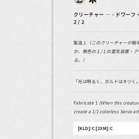
クリーチャー ― - ドワーフ
2 / 2
製造１
（このクリーチャーが戦
か、無色の１/１の霊気装置・
る。）
「光は明るく、ボルトはキツく
Fabricate 1
(When this creature
create a 1/1 colorless Servo art
[KLD]:C [2XM]:C