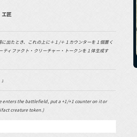
・工匠
場に出たとき、これの上に＋１/＋１カウンターを１個置く
アーティファクト・クリーチャー・トークンを１体生成す
。」
 enters the battlefield, put a +1/+1 counter on it or
ifact creature token.)