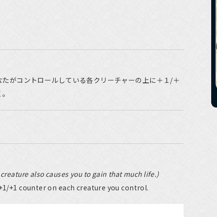
なたがコントロールしている各クリーチャーの上に＋１/＋
く。
creature also causes you to gain that much life.)
 +1/+1 counter on each creature you control.