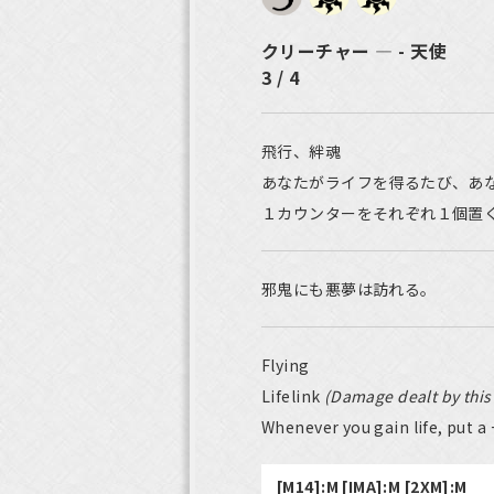
クリーチャー ― - 天使
3 / 4
飛行、絆魂
あなたがライフを得るたび、あ
１カウンターをそれぞれ１個置
邪鬼にも悪夢は訪れる。
Flying
Lifelink
(Damage dealt by this 
Whenever you gain life, put a
[M14]:M [IMA]:M [2XM]:M