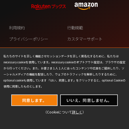
利用規約
行動規範
プライバシーポリシー
カスタマーサポート
ファンコンテンツ・ポリシー
個人情報の販売や共有を許可し
ない
私たちのサイトを正しく機能させセッションデータを正しく匿名化するために、私たちは
necessary cookieを使用しています。necessary cookieのオプトアウト設定は、ブラウザの設定
COOKIE
プレスリリース
から行ってください。また、お客さま１人１人に合ったコンテンツや広告をご提供したり、ソ
ーシャルメディアの機能を配信したり、ウェブのトラフィックを解析したりするために、
会社情報
お問い合わせ
optional cookieも使用しています 「はい、同意します」をクリックすると、optional Cookieの
使用に同意したものとします。
同意します。
いいえ、同意しません。
（Cookieについて
詳しく
）
(C) 1993-2026 Wizards of the Coast LLC,
a subsidiary of Hasbro, Inc. All Rights Reserved.