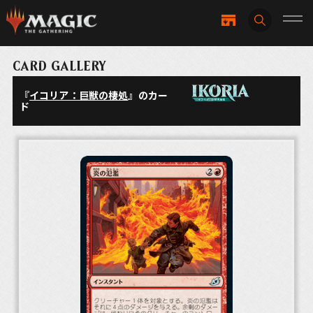
CARD GALLERY
『
イコリア：巨獣の棲処
』のカー
ド