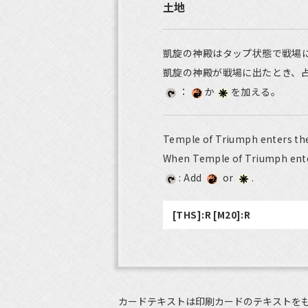
土地
凱旋の神殿はタップ状態で戦場
凱旋の神殿が戦場に出たとき、
：
か
を加える。
Temple of Triumph enters the
When Temple of Triumph enters
: Add
or
.
[THS]:R [M20]:R
カードテキストは印刷カードのテキストを