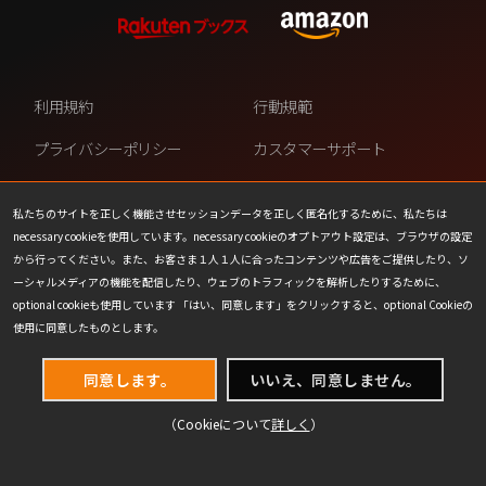
利用規約
行動規範
プライバシーポリシー
カスタマーサポート
ファンコンテンツ・ポリシー
個人情報の販売や共有を許可し
ない
私たちのサイトを正しく機能させセッションデータを正しく匿名化するために、私たちは
necessary cookieを使用しています。necessary cookieのオプトアウト設定は、ブラウザの設定
COOKIE
プレスリリース
から行ってください。また、お客さま１人１人に合ったコンテンツや広告をご提供したり、ソ
ーシャルメディアの機能を配信したり、ウェブのトラフィックを解析したりするために、
会社情報
お問い合わせ
optional cookieも使用しています 「はい、同意します」をクリックすると、optional Cookieの
使用に同意したものとします。
同意します。
いいえ、同意しません。
（Cookieについて
詳しく
）
(C) 1993-2026 Wizards of the Coast LLC,
a subsidiary of Hasbro, Inc. All Rights Reserved.